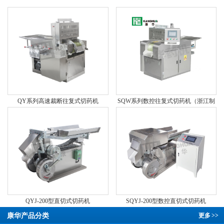
QY系列高速裁断往复式切药机
SQW系列数控往复式切药机（浙江制
造 “品字标”认证产品）
QYJ-200型直切式切药机
SQYJ-200型数控直切式切药机
康华产品分类
更多
>>