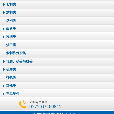
切制类
炒制类
选别类
蒸煮类
洗润类
烘干类
煅制和炼蜜类
轧扁、破碎与粉碎
研磨类
打包类
其他类
产品配件
立即电话咨询：
0571-63460811