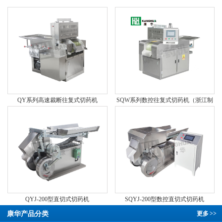
QY系列高速裁断往复式切药机
SQW系列数控往复式切药机（浙江制
造 “品字标”认证产品）
QYJ-200型直切式切药机
SQYJ-200型数控直切式切药机
康华产品分类
更多
>>