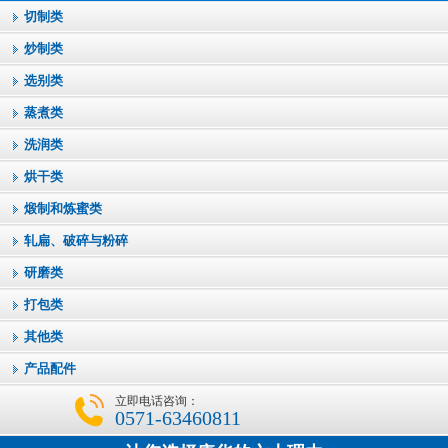
切制类
炒制类
选别类
蒸煮类
洗润类
烘干类
煅制和炼蜜类
轧扁、破碎与粉碎
研磨类
打包类
其他类
产品配件
立即电话咨询：
0571-63460811