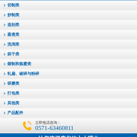
切制类
炒制类
选别类
蒸煮类
洗润类
烘干类
煅制和炼蜜类
轧扁、破碎与粉碎
研磨类
打包类
其他类
产品配件
立即电话咨询：
0571-63460811