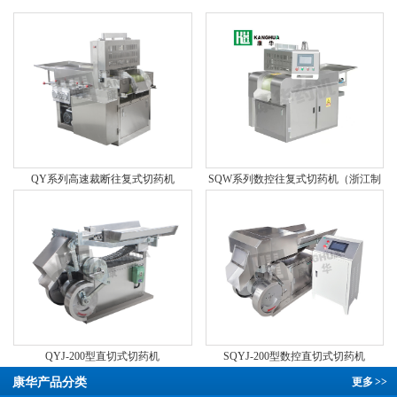
QY系列高速裁断往复式切药机
SQW系列数控往复式切药机（浙江制
造 “品字标”认证产品）
QYJ-200型直切式切药机
SQYJ-200型数控直切式切药机
康华产品分类
更多
>>